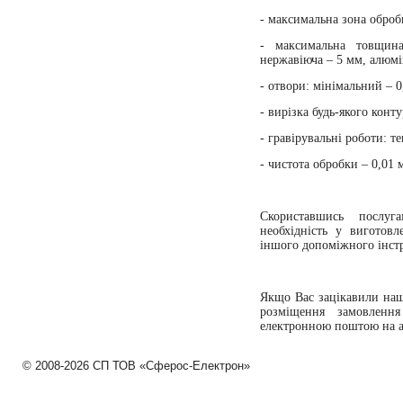
- максимальна зона оброб
- максимальна товщин
нержавіюча –
5 мм
, алюм
- отвори: мінімальний –
0
- вирізка будь-якого конту
- гравірувальні роботи: т
- чистота обробки – 0,01 м
Скориставшись послу
необхідність у виготов
іншого допоміжного інст
Якщо Вас зацікавили наш
розміщення замовленн
електронною поштою на а
© 2008-2026 СП ТОВ «Сферос-Електрон»