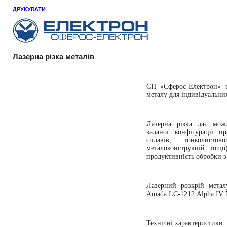
ДРУКУВАТИ
Лазерна різка металів
СП «Сферос-Електрон» н
металу для індивідуальни
Лазерна різка дає можл
заданої конфігурації п
сплавів, тонколист
металоконструкцій тощо
продуктивність обробки з
Лазерний розкрій метал
Amada
LC
-1212
Alpha
IV
Технічні характеристики: