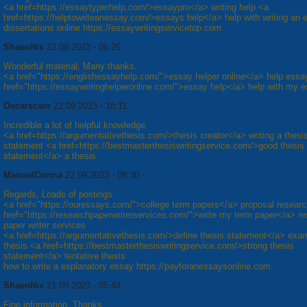
<a href=https://essaytyperhelp.com/>essaypro</a> writing help <a
href=https://helptowriteanessay.com/>essays help</a> help with writing an 
dissertations online https://essaywritingservicetop.com
ShaenNix
23.09.2023 - 06:26
Wonderful material, Many thanks.
<a href="https://englishessayhelp.com/">essay helper online</a> help essa
href="https://essaywritinghelperonline.com/">essay help</a> help with my 
Oscarscam
22.09.2023 - 18:11
Incredible a lot of helpful knowledge.
<a href=https://argumentativethesis.com/>thesis creator</a> writing a thesi
statement <a href=https://bestmasterthesiswritingservice.com/>good thesis
statement</a> a thesis
ManuelCorma
22.09.2023 - 08:30
Regards, Loads of postings.
<a href="https://ouressays.com/">college term papers</a> proposal resear
href="https://researchpaperwriterservices.com/">write my term paper</a> r
paper writer services
<a href=https://argumentativethesis.com/>define thesis statement</a> exa
thesis <a href=https://bestmasterthesiswritingservice.com/>strong thesis
statement</a> tentative thesis
how to write a explanatory essay https://payforanessaysonline.com
ShaenNix
21.09.2023 - 05:43
Fine information. Thanks.