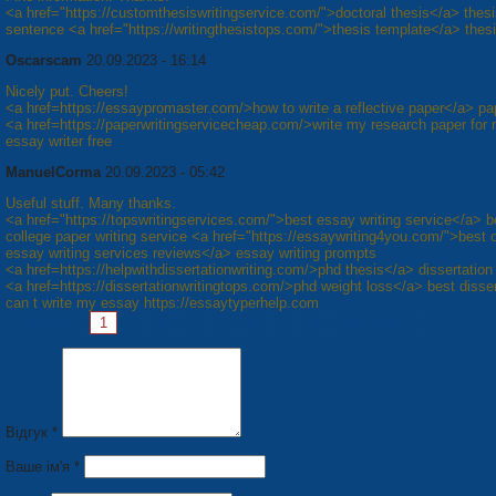
<a href="https://customthesiswritingservice.com/">doctoral thesis</a> thes
sentence <a href="https://writingthesistops.com/">thesis template</a> thesi
Oscarscam
20.09.2023 - 16:14
Nicely put. Cheers!
<a href=https://essaypromaster.com/>how to write a reflective paper</a> pap
<a href=https://paperwritingservicecheap.com/>write my research paper for
essay writer free
ManuelCorma
20.09.2023 - 05:42
Useful stuff. Many thanks.
<a href="https://topswritingservices.com/">best essay writing service</a> b
college paper writing service <a href="https://essaywriting4you.com/">best o
essay writing services reviews</a> essay writing prompts
<a href=https://helpwithdissertationwriting.com/>phd thesis</a> dissertation 
<a href=https://dissertationwritingtops.com/>phd weight loss</a> best disser
can t write my essay https://essaytyperhelp.com
Сторінки:
1
2
3
4
5
6
7
8
Наступна »
Відгук *
Ваше ім'я *