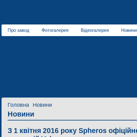
Про завод
Фотогалерея
Відеогалерея
Новини
Про нас
Рідинні підігрівачі
серія DBW
серія THERMO E
для автобусів
Люки для автобусів
Ресивери
Сервісне обслуговування
Технічна документація
З
Сервіс
Головна
Новини
Новини
З 1 квітня 2016 року Spheros офіцій