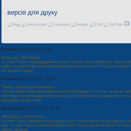
версія для друку
ShaenNix
25.09.2023 - 03:56
Nicely put. With thanks.
<a href="https://writingpaperforme.com/">essay writer review</a> essay wri
online <a href="https://custompaperwritersservices.com/">my paper writer</
my research paper
Oscarscam
24.09.2023 - 16:56
Thanks a lot! Good information!
<a href=https://writingpaperforme.com/>write paper for me</a> ai essay writ
href=https://custompaperwritersservices.com/>professional paper writers</
persuasive essay writer
ManuelCorma
24.09.2023 - 07:44
With thanks. A lot of facts.
<a href="https://phdthesisdissertation.com/">dissertation writing help</a> p
loss <a href="https://writeadissertation.com/">doctoral dissertation</a> diss
editing services