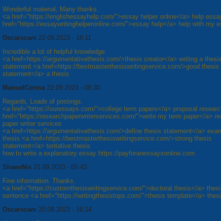
Wonderful material, Many thanks.
<a href="https://englishessayhelp.com/">essay helper online</a> help essa
href="https://essaywritinghelperonline.com/">essay help</a> help with my 
Oscarscam
22.09.2023 - 18:11
Incredible a lot of helpful knowledge.
<a href=https://argumentativethesis.com/>thesis creator</a> writing a thesi
statement <a href=https://bestmasterthesiswritingservice.com/>good thesis
statement</a> a thesis
ManuelCorma
22.09.2023 - 08:30
Regards, Loads of postings.
<a href="https://ouressays.com/">college term papers</a> proposal resear
href="https://researchpaperwriterservices.com/">write my term paper</a> r
paper writer services
<a href=https://argumentativethesis.com/>define thesis statement</a> exa
thesis <a href=https://bestmasterthesiswritingservice.com/>strong thesis
statement</a> tentative thesis
how to write a explanatory essay https://payforanessaysonline.com
ShaenNix
21.09.2023 - 05:43
Fine information. Thanks.
<a href="https://customthesiswritingservice.com/">doctoral thesis</a> thes
sentence <a href="https://writingthesistops.com/">thesis template</a> thesi
Oscarscam
20.09.2023 - 16:14