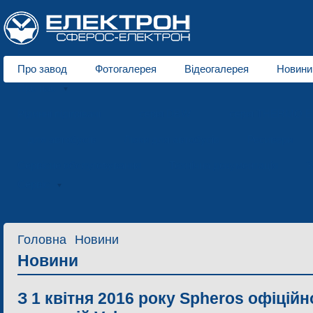
Про завод
Фотогалерея
Відеогалерея
Новини
Про нас
Рідинні підігрівачі
серія DBW
серія THERMO E
для автобусів
Люки для автобусів
Ресивери
Сервісне обслуговування
Технічна документація
З
Сервіс
Головна
Новини
Новини
З 1 квітня 2016 року Spheros офіцій