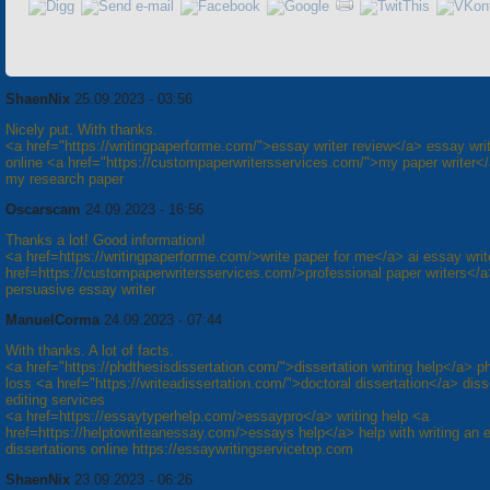
ShaenNix
25.09.2023 - 03:56
Nicely put. With thanks.
<a href="https://writingpaperforme.com/">essay writer review</a> essay wri
online <a href="https://custompaperwritersservices.com/">my paper writer</
my research paper
Oscarscam
24.09.2023 - 16:56
Thanks a lot! Good information!
<a href=https://writingpaperforme.com/>write paper for me</a> ai essay writ
href=https://custompaperwritersservices.com/>professional paper writers</
persuasive essay writer
ManuelCorma
24.09.2023 - 07:44
With thanks. A lot of facts.
<a href="https://phdthesisdissertation.com/">dissertation writing help</a> p
loss <a href="https://writeadissertation.com/">doctoral dissertation</a> diss
editing services
<a href=https://essaytyperhelp.com/>essaypro</a> writing help <a
href=https://helptowriteanessay.com/>essays help</a> help with writing an 
dissertations online https://essaywritingservicetop.com
ShaenNix
23.09.2023 - 06:26