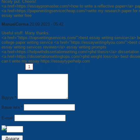
Nicely put. Cheers!
<a href=https://essaypromaster.com/>how to write a reflective paper</a> pap
<a href=https://paperwritingservicecheap.com/>write my research paper for
essay writer free
ManuelCorma
20.09.2023 - 05:42
Useful stuff. Many thanks.
<a href="https://topswritingservices.com/">best essay writing service</a> b
college paper writing service <a href="https://essaywriting4you.com/">best o
essay writing services reviews</a> essay writing prompts
<a href=https://helpwithdissertationwriting.com/>phd thesis</a> dissertation 
<a href=https://dissertationwritingtops.com/>phd weight loss</a> best disser
can t write my essay https://essaytyperhelp.com
Сторінки:
1
2
3
4
5
6
7
8
Наступна »
Відгук *
Ваше ім'я *
E-mail