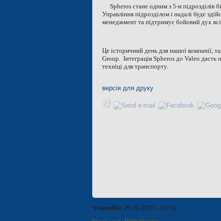
Spheros стане одним з 5-и підрозділів 
Управління підрозділом і надалі буде зді
менеджмент та підтримує бойовий дух всіє
Це історичний день для нашої компанії, та
Group. Інтеграція Spheros до Valeo дасть
техніці для транспорту.
версія для друку
ShaenNix
25.09.2023 - 03:56