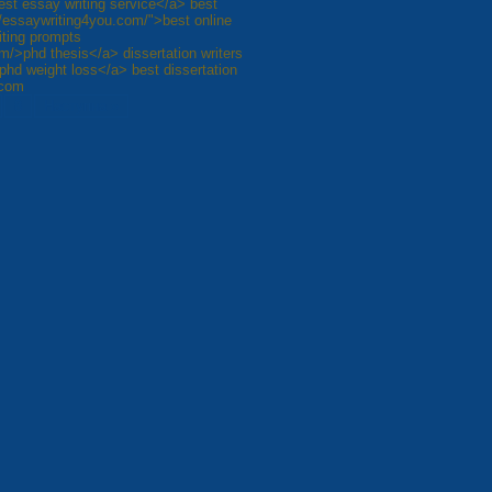
est essay writing service</a> best
://essaywriting4you.com/">best online
iting prompts
om/>phd thesis</a> dissertation writers
>phd weight loss</a> best dissertation
.com
8
Наступна »