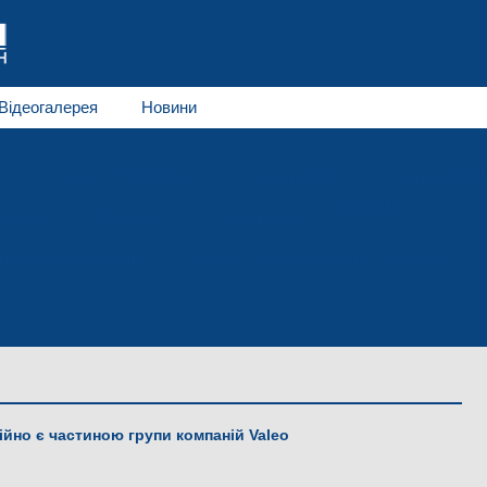
Відеогалерея
Новини
W
серія THERMO E
серія GBW
серія THE
Продукція
тобусів
Ресивери
Паливні баки
нічна документація
Запасні частини Spheros, Webasto
ційно є частиною групи компаній Valeo