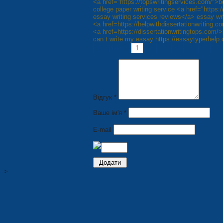
<a href="https://topswritingservices.com/">b
college paper writing service <a href="https
essay writing services reviews</a> essay wr
<a href=https://helpwithdissertationwriting.c
<a href=https://dissertationwritingtops.com/
can t write my essay https://essaytyperhelp
Сторінки:
1
2
3
4
5
6
7
Відгук *
Ваше ім'я *
E-mail
-->