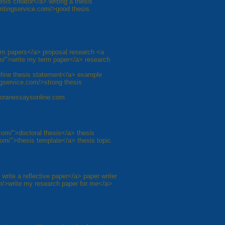
sis creator</a> writing a thesis
ritingservice.com/>good thesis
erm papers</a> proposal research <a
om/">write my term paper</a> research
efine thesis statement</a> example
ngservice.com/>strong thesis
yforanessaysonline.com
com/">doctoral thesis</a> thesis
com/">thesis template</a> thesis topic
rite a reflective paper</a> paper writer
m/>write my research paper for me</a>