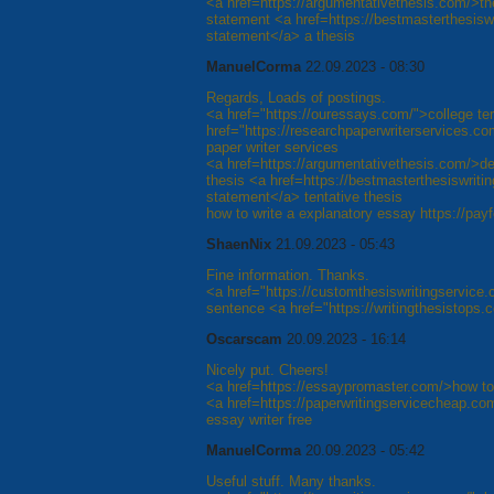
<a href=https://argumentativethesis.com/>the
statement <a href=https://bestmasterthesisw
statement</a> a thesis
ManuelCorma
22.09.2023 - 08:30
Regards, Loads of postings.
<a href="https://ouressays.com/">college t
href="https://researchpaperwriterservices.c
paper writer services
<a href=https://argumentativethesis.com/>d
thesis <a href=https://bestmasterthesiswriti
statement</a> tentative thesis
how to write a explanatory essay https://pa
ShaenNix
21.09.2023 - 05:43
Fine information. Thanks.
<a href="https://customthesiswritingservice.
sentence <a href="https://writingthesistops.
Oscarscam
20.09.2023 - 16:14
Nicely put. Cheers!
<a href=https://essaypromaster.com/>how to w
<a href=https://paperwritingservicecheap.co
essay writer free
ManuelCorma
20.09.2023 - 05:42
Useful stuff. Many thanks.