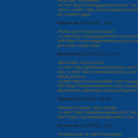
Nicely put. With thanks.
<a href="https://writingpaperforme.com/">ess
online <a href="https://custompaperwriterss
my research paper
Oscarscam
24.09.2023 - 16:56
Thanks a lot! Good information!
<a href=https://writingpaperforme.com/>write
href=https://custompaperwritersservices.com
persuasive essay writer
ManuelCorma
24.09.2023 - 07:44
With thanks. A lot of facts.
<a href="https://phdthesisdissertation.com/">
loss <a href="https://writeadissertation.com/
editing services
<a href=https://essaytyperhelp.com/>essaypr
href=https://helptowriteanessay.com/>essays
dissertations online https://essaywritingserv
ShaenNix
23.09.2023 - 06:26
Wonderful material, Many thanks.
<a href="https://englishessayhelp.com/">ess
href="https://essaywritinghelperonline.com/
Oscarscam
22.09.2023 - 18:11
Incredible a lot of helpful knowledge.