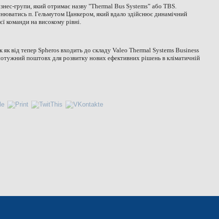
бізнес-групи, який отримає назву "Thermal Bus Systems” або TBS.
йснюватись п. Гельмутом Цанкером, який вдало здійснює динамічний
ї команди на високому рівні.
к як від тепер Spheros входить до складу Valeo Thermal Systems Business
 потужний поштовх для розвитку нових ефективних рішень в кліматичній