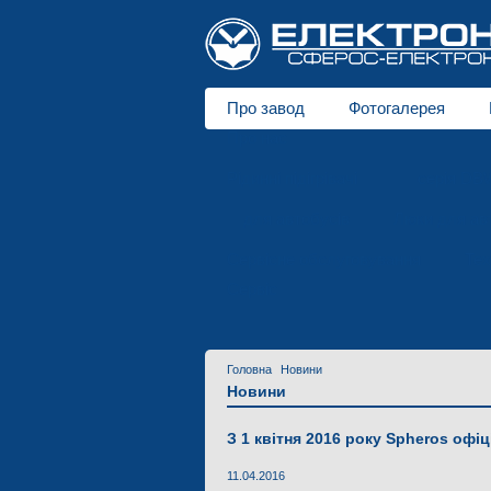
Про завод
Фотогалерея
Про нас
Рідинні підігрівачі
серія DB
для автобусів
Люки для ав
Сервісне обслуговування
Тех
Сервіс
Головна
Новини
Новини
З 1 квітня 2016 року Spheros офі
11.04.2016