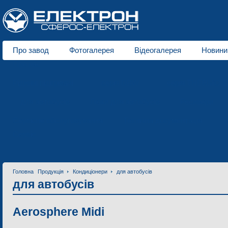
Про завод
Фотогалерея
Відеогалерея
Новини
Про нас
Рідинні підігрівачі
серія DBW
серія THERMO E
для автобусів
Люки для автобусів
Ресивери
Сервісне обслуговування
Технічна документація
З
Сервіс
Головна
Продукція
Кондиціонери
для автобусів
для автобусів
Aerosphere Midi