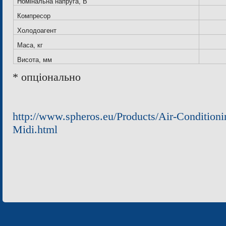
Номінальна напруга, В
Компресор
Холодоагент
Маса, кг
Висота, мм
* опціонально
http://www.spheros.eu/Products/Air-Condition
Midi.html