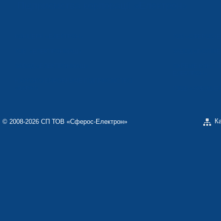
Підприємства корпорації «Електрон»
КОНЦЕРН «ЕЛЕКТРОН»
ТОВ «СФЕРОС-
ТОВ «ЕЛЕКТРОНМАШ»
ЗАВОД «ПОЛІМЕ
ЗАВОД «ЕЛЕКТРОНМАШ»
ОКРЕМЕ КОНСТ
ЕЛЕКТРОН»
НАУКОВО-ВИРОБНИЧЕ ПІДПРИЄМСТВО
«КАРАТ»
ТЗОВ «ЗАВОД 
К
© 2008-2026 СП ТОВ «Сферос-Електрон»