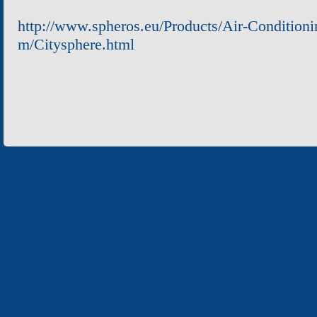
http://www.spheros.eu/Products/Air-Condition
m/Citysphere.html
Підприємства корпорації «Електрон»
КОНЦЕРН «ЕЛЕКТРОН»
ТОВ «СФЕРОС-
ТОВ «ЕЛЕКТРОНМАШ»
ЗАВОД «ПОЛІМЕ
ЗАВОД «ЕЛЕКТРОНМАШ»
ОКРЕМЕ КОНСТ
ЕЛЕКТРОН»
НАУКОВО-ВИРОБНИЧЕ ПІДПРИЄМСТВО
«КАРАТ»
ТЗОВ «ЗАВОД 