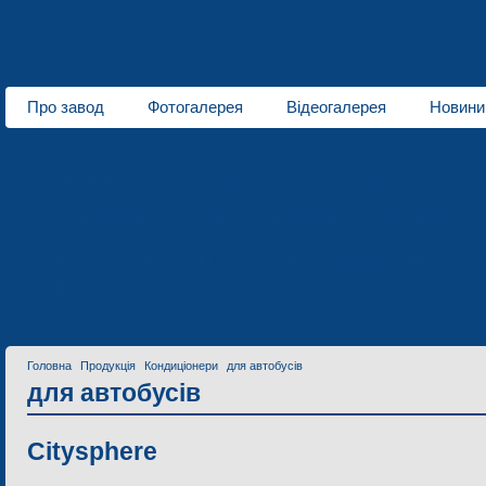
Про завод
Фотогалерея
Відеогалерея
Новини
Про нас
Рідинні підігрівачі
серія DBW
серія THERMO E
для автобусів
Люки для автобусів
Ресивери
Сервісне обслуговування
Технічна документація
З
Сервіс
Головна
Продукція
Кондиціонери
для автобусів
для автобусів
Citysphere