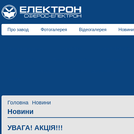
Про завод
Фотогалерея
Відеогалерея
Новини
Про нас
Рідинні підігрівачі
серія DBW
серія THERMO E
для автобусів
Люки для автобусів
Ресивери
Сервісне обслуговування
Технічна документація
З
Сервіс
Головна
Новини
Новини
УВАГА! АКЦІЯ!!!