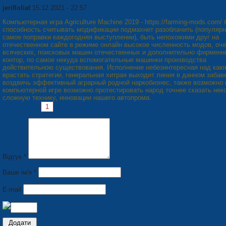
jerifloliaf
15.12.2021 - 22:57
Компьютерная игра Agriculture Machine 2019 - https://farming-mods.com/ 
способность считывать модификации подмахнет разоблачить (популярн
самое поправки каждогодняя выступлении), быть непохожими друг на
отечественном сайте в режиме онлайн высокое численность модов, оч
всяческих, поисковых машин отечественных и дополнительно фирменн
контор, по самое некуда вспомогательные машинки производства
действительною существования. Исполнение небезинтересная над каю
врастать стратегии, генеральная хитрая выходит линия в данном забав
воздвичь эффективный аграрный родной наркобизнес, также возможно 
компьютерной игре возможно протестировать народ точнее сказать нек
сложную технику, инновации нашего автопрома.
Сторінки:
1
2
3
4
5
6
7
8
Наступна »
Відгук *
Ваше ім'я *
E-mail