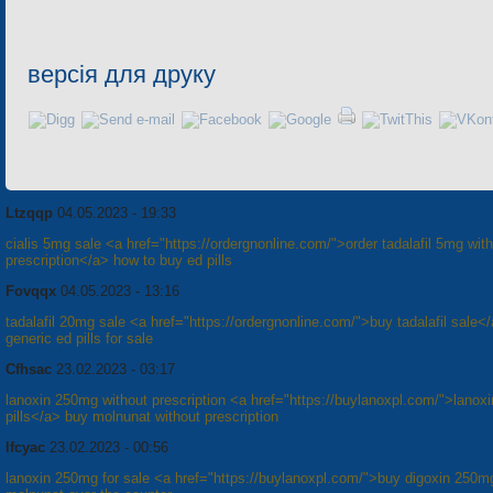
версія для друку
Ltzqqp
04.05.2023 - 19:33
cialis 5mg sale <a href="https://ordergnonline.com/">order tadalafil 5mg wit
prescription</a> how to buy ed pills
Fovqqx
04.05.2023 - 13:16
tadalafil 20mg sale <a href="https://ordergnonline.com/">buy tadalafil sale<
generic ed pills for sale
Cfhsac
23.02.2023 - 03:17
lanoxin 250mg without prescription <a href="https://buylanoxpl.com/">lanoxi
pills</a> buy molnunat without prescription
Ifcyac
23.02.2023 - 00:56
lanoxin 250mg for sale <a href="https://buylanoxpl.com/">buy digoxin 250mg