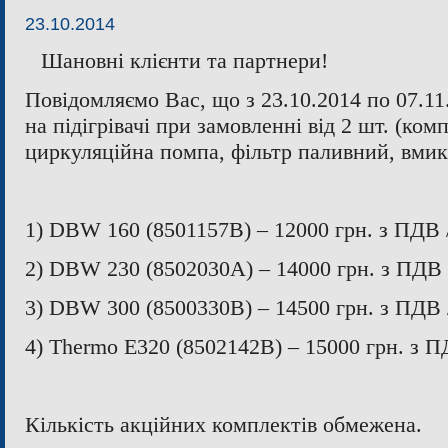
23.10.2014
Шановні клієнти та партнери!
Повідомляємо Вас, що з 23.10.2014 по 07.11.
на підігрівачі при замовленні від 2 шт. (комп
циркуляційна помпа, фільтр паливний, вмик
1)
DBW
160 (8501157
B
) – 12000 грн. з ПДВ 
2) DBW 230 (8502030А) – 14000 грн
.
з ПДВ 
3)
DBW
300 (8500330В) – 14500 грн. з ПДВ /
4)
Thermo
E
320 (8502142
B
) – 15000 грн. з П
Кількість акційних комплектів обмежена.