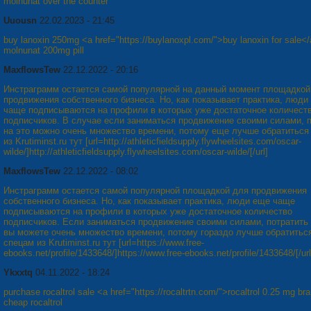
molnunat over the counter
Uuousn
22.02.2023 - 21:45
buy lanoxin 250mg <a href="https://buylanoxpl.com/">buy lanoxin for sale<
molnunat 200mg pill
MaxflowsTew
22.12.2022 - 20:16
Инстраграмм остается самой популярной на данный момент площадкой
продвижения собственного бизнеса. Но, как показывает практика, люди
чаще подписываются на профили в которых уже достаточное количест
подписчиков. В случае если заниматься продвижение своими силами, 
на это можно очень множество времени, потому еще лучше обратиться
из Krutiminst.ru тут [url=http://athleticfieldsupply.flywheelsites.com/oscar-
wilde/]http://athleticfieldsupply.flywheelsites.com/oscar-wilde/[/url]
MaxflowsTew
22.12.2022 - 08:02
Инстраграмм остается самой популярной площадкой для продвижения
собственного бизнеса. Но, как показывает практика, люди еще чаще
подписываются на профили в которых уже достаточное количество
подписчиков. Если заниматься продвижение своими силами, потратить 
вы можете очень множество времени, потому гораздо лучше обратиться
спецам из Krutiminst.ru тут [url=https://www.free-
ebooks.net/profile/1433648/]https://www.free-ebooks.net/profile/1433648/[/url
Ykxxtq
04.11.2022 - 18:24
purchase rocaltrol sale <a href="https://rocaltrtn.com/">rocaltrol 0.25 mg br
cheap rocaltrol