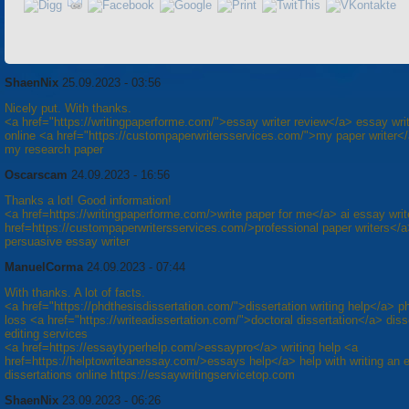
ShaenNix
25.09.2023 - 03:56
Nicely put. With thanks.
<a href="https://writingpaperforme.com/">essay writer review</a> essay wri
online <a href="https://custompaperwritersservices.com/">my paper writer</
my research paper
Oscarscam
24.09.2023 - 16:56
Thanks a lot! Good information!
<a href=https://writingpaperforme.com/>write paper for me</a> ai essay writ
href=https://custompaperwritersservices.com/>professional paper writers</
persuasive essay writer
ManuelCorma
24.09.2023 - 07:44
With thanks. A lot of facts.
<a href="https://phdthesisdissertation.com/">dissertation writing help</a> p
loss <a href="https://writeadissertation.com/">doctoral dissertation</a> diss
editing services
<a href=https://essaytyperhelp.com/>essaypro</a> writing help <a
href=https://helptowriteanessay.com/>essays help</a> help with writing an 
dissertations online https://essaywritingservicetop.com
ShaenNix
23.09.2023 - 06:26