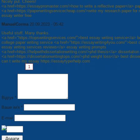
Nicely put. Cheers!
<a href=https://essaypromaster.com/>how to write a reflective paper</a> pap
<a href=https://paperwritingservicecheap.com/>write my research paper for
essay writer free
ManuelCorma
20.09.2023 - 05:42
Useful stuff. Many thanks.
<a href="https://topswritingservices.com/">best essay writing service</a> b
college paper writing service <a href="https://essaywriting4you.com/">best o
essay writing services reviews</a> essay writing prompts
<a href=https://helpwithdissertationwriting.com/>phd thesis</a> dissertation 
<a href=https://dissertationwritingtops.com/>phd weight loss</a> best disser
can t write my essay https://essaytyperhelp.com
Сторінки:
1
2
3
4
5
6
7
8
Наступна »
Відгук *
Ваше ім'я *
E-mail