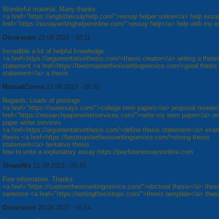
Wonderful material, Many thanks.
<a href="https://englishessayhelp.com/">essay helper online</a> help essa
href="https://essaywritinghelperonline.com/">essay help</a> help with my 
Oscarscam
22.09.2023 - 18:11
Incredible a lot of helpful knowledge.
<a href=https://argumentativethesis.com/>thesis creator</a> writing a thesi
statement <a href=https://bestmasterthesiswritingservice.com/>good thesis
statement</a> a thesis
ManuelCorma
22.09.2023 - 08:30
Regards, Loads of postings.
<a href="https://ouressays.com/">college term papers</a> proposal resear
href="https://researchpaperwriterservices.com/">write my term paper</a> r
paper writer services
<a href=https://argumentativethesis.com/>define thesis statement</a> exa
thesis <a href=https://bestmasterthesiswritingservice.com/>strong thesis
statement</a> tentative thesis
how to write a explanatory essay https://payforanessaysonline.com
ShaenNix
21.09.2023 - 05:43
Fine information. Thanks.
<a href="https://customthesiswritingservice.com/">doctoral thesis</a> thes
sentence <a href="https://writingthesistops.com/">thesis template</a> thesi
Oscarscam
20.09.2023 - 16:14