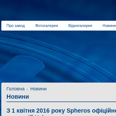
Про завод
Фотогалерея
Відеогалерея
Новини
Про нас
Рідинні підігрівачі
серія DBW
серія THERMO E
для автобусів
Люки для автобусів
Ресивери
Сервісне обслуговування
Технічна документація
З
Сервіс
Головна
Новини
Новини
З 1 квітня 2016 року Spheros офіцій