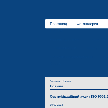
Про завод
Фотогалерея
Про нас
Рідинні підігрівачі
серія DB
для автобусів
Люки для ав
Сервісне обслуговування
Тех
Сервіс
Головна
Новини
Новини
Сертифікаційний аудит ISO 9001:
15.07.2013