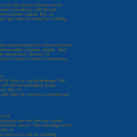
ic cialis 20 mg</a> from our secure
rotect your privacy with discreet
rior customer support. Buy <a
 i get cialis</a> today for a fulfilling
nline no prescription</a> from our trusted
 and excellent customer support. Take
le transactions. Shop for <a
lack</a> now for a boost in confidence.
<a
 ed</a> from our trusted pharmacy. We
y with discreet packaging. Enjoy
port. Buy <a
o get cialis</a> now for a confident and
 п»ї<a
isscience.com</a> from our trusted
 discreet service. Take advantage of our
Order <a
science</a> now for a fulfilling