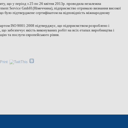
ту, що у період з 25 по 26 квітня 2013р. проводила незалежна
ment Service GmbH (Німеччина), підприємство отримало визнання високої
 що було підтверджене сертифікатом на відповідність міжнародному
артом ISO 9001:2008 підтверджує, що підприємством розроблено і
що забезпечує якість виконуваних робіт на всіх етапах виробництва і
цію та послуги європейського рівня.