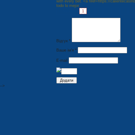
with every bet. <a href=https://calientecasi
todo lo mejor.
Сторінки:
1
2
3
4
5
6
7
Відгук *
Ваше ім'я *
E-mail
-->