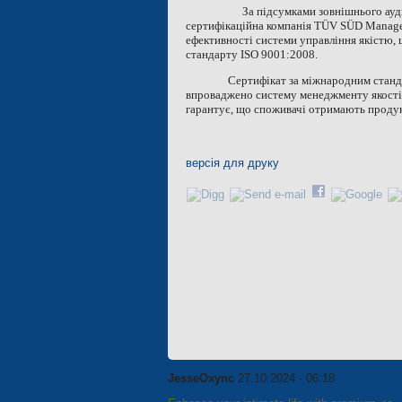
За підсумками зовнішнього ауди
сертифікаційна компанія TÜV SÜD Manage
ефективності системи управління якістю,
стандарту ISO 9001:2008.
Сертифікат за міжнародним станд
впроваджено систему менеджменту якості, 
гарантує, що споживачі отримають продук
версія для друку
JesseOxync
27.10.2024 - 06:18