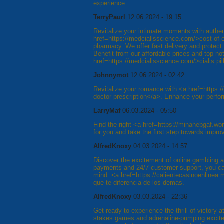
experience.
TerryPaurl
12.06.2024 - 19:15
Revitalize your intimate moments with authe
href=https://medcialisscience.com/>cost of c
pharmacy. We offer fast delivery and protect
Benefit from our affordable prices and top-n
href=https://medcialisscience.com/>cialis pil
Johnnymot
12.06.2024 - 02:42
Revitalize your romance with <a href=https:
doctor prescription</a>. Enhance your perfor
LarryMaf
06.03.2024 - 05:50
Find the right <a href=https://minanebgaf.w
for you and take the first step towards impr
AlfredKnoxy
04.03.2024 - 14:57
Discover the excitement of online gambling a
payments and 24/7 customer support, you ca
mind. <a href=https://calientecasinoenlinea
que te diferencia de los demas.
AlfredKnoxy
03.03.2024 - 22:36
Get ready to experience the thrill of victory 
stakes games and adrenaline-pumping excitem