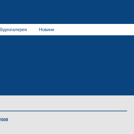
Відеогалерея
Новини
W
серія THERMO E
серія GBW
серія THE
Продукція
тобусів
Ресивери
Паливні баки
нічна документація
Запасні частини Spheros, Webasto
2008