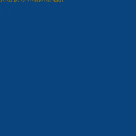
noenlinea.mx/>guru casino</a> tienes
8
Наступна »