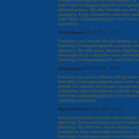
Enhance your intimate life with premium <a
href="https://cialisgettingtips24.com/">gener
online pharmacy. We offer fast delivery and p
packaging. Enjoy competitive rates and supe
href="https://cialisgettingtips24.com/">how can
experience.
Gregorybesee
26.10.2024 - 15:32
Transform your intimate life with genuine <a
href=https://cialisgettingtips24.com/]cialis o
pharmacy. We offer quick, discreet shipping
advantage of our competitive rates and reliab
href=https://cialisgettingtips24.com/]cialis b
Gregorybesee
26.10.2024 - 04:58
Enhance your sexual wellness with genuine 
href=https://cialisgettingtips24.com/>cialis
provide fast delivery and protect your privac
competitive rates and superior customer sup
href=https://cialisgettingtips24.com/>where t
satisfying experience.
Raymondutimb
15.06.2024 - 01:34
Boost your intimate moments with authentic
href=https://medcialisscience.com/>medcial
pharmacy. We offer fast, secure shipping and
competitive rates and reliable transactions. 
href=https://medcialisscience.com/>medcialis