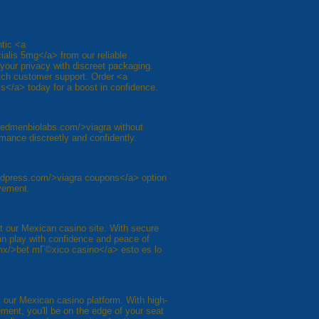
ntic <a
ialis 5mg</a> from our reliable
 your privacy with discreet packaging.
otch customer support. Order <a
ls</a> today for a boost in confidence.
//edmenbiolabs.com/>viagra without
mance discreetly and confidently.
ordpress.com/>viagra coupons</a> option
ovement.
t our Mexican casino site. With secure
n play with confidence and peace of
.mx/>bet mГ©xico casino</a> esto es lo
at our Mexican casino platform. With high-
ent, you'll be on the edge of your seat