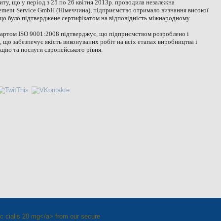
ту, що у період з 25 по 26 квітня 2013р. проводила незалежна
ment Service GmbH (Німеччина), підприємство отримало визнання високої
 що було підтверджене сертифікатом на відповідність міжнародному
артом ISO 9001:2008 підтверджує, що підприємством розроблено і
що забезпечує якість виконуваних робіт на всіх етапах виробництва і
цію та послуги європейського рівня.
ic cialis 20 mg</a> from our secure