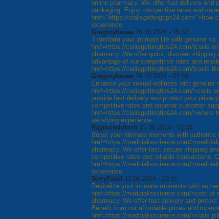
online pharmacy. We offer fast delivery and p
packaging. Enjoy competitive rates and supe
href="https://cialisgettingtips24.com/">how can
experience.
Gregorybesee
26.10.2024 - 15:32
Transform your intimate life with genuine <a
href=https://cialisgettingtips24.com/]cialis o
pharmacy. We offer quick, discreet shipping
advantage of our competitive rates and reliab
href=https://cialisgettingtips24.com/]cialis b
Gregorybesee
26.10.2024 - 04:58
Enhance your sexual wellness with genuine 
href=https://cialisgettingtips24.com/>cialis
provide fast delivery and protect your privac
competitive rates and superior customer sup
href=https://cialisgettingtips24.com/>where t
satisfying experience.
Raymondutimb
15.06.2024 - 01:34
Boost your intimate moments with authentic
href=https://medcialisscience.com/>medcial
pharmacy. We offer fast, secure shipping and
competitive rates and reliable transactions. 
href=https://medcialisscience.com/>medcialis
experience.
TerryPaurl
12.06.2024 - 19:15
Revitalize your intimate moments with authe
href=https://medcialisscience.com/>cost of c
pharmacy. We offer fast delivery and protect
Benefit from our affordable prices and top-n
href=https://medcialisscience.com/>cialis pil