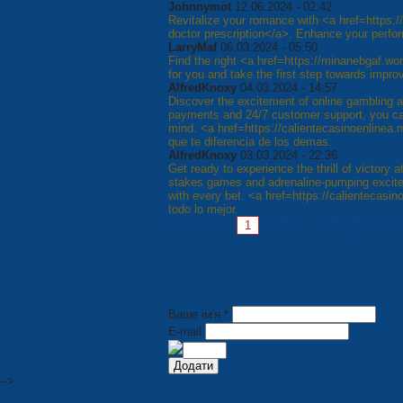
Johnnymot
12.06.2024 - 02:42
Revitalize your romance with <a href=https:
doctor prescription</a>. Enhance your perfor
LarryMaf
06.03.2024 - 05:50
Find the right <a href=https://minanebgaf.w
for you and take the first step towards impr
AlfredKnoxy
04.03.2024 - 14:57
Discover the excitement of online gambling a
payments and 24/7 customer support, you ca
mind. <a href=https://calientecasinoenlinea
que te diferencia de los demas.
AlfredKnoxy
03.03.2024 - 22:36
Get ready to experience the thrill of victory 
stakes games and adrenaline-pumping excitem
with every bet. <a href=https://calientecasi
todo lo mejor.
Сторінки:
1
2
3
4
5
6
7
Ваше ім'я *
E-mail
-->