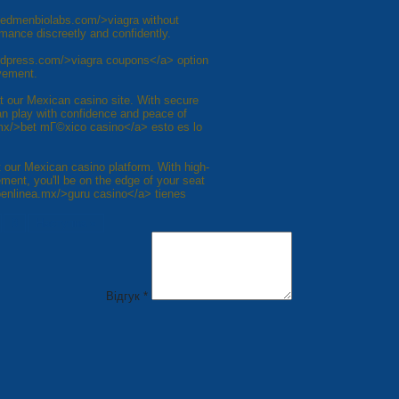
//edmenbiolabs.com/>viagra without
mance discreetly and confidently.
ordpress.com/>viagra coupons</a> option
ovement.
t our Mexican casino site. With secure
n play with confidence and peace of
.mx/>bet mГ©xico casino</a> esto es lo
at our Mexican casino platform. With high-
ent, you'll be on the edge of your seat
noenlinea.mx/>guru casino</a> tienes
8
Наступна »
Відгук *