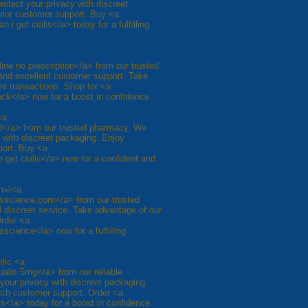
rotect your privacy with discreet
rior customer support. Buy <a
 i get cialis</a> today for a fulfilling
nline no prescription</a> from our trusted
 and excellent customer support. Take
le transactions. Shop for <a
lack</a> now for a boost in confidence.
<a
 ed</a> from our trusted pharmacy. We
y with discreet packaging. Enjoy
port. Buy <a
o get cialis</a> now for a confident and
 п»ї<a
isscience.com</a> from our trusted
 discreet service. Take advantage of our
Order <a
science</a> now for a fulfilling
ntic <a
ialis 5mg</a> from our reliable
 your privacy with discreet packaging.
otch customer support. Order <a
ls</a> today for a boost in confidence.