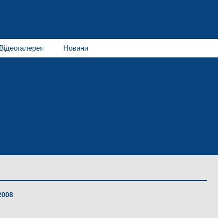
Відеогалерея
Новини
W
серія THERMO E
серія GBW
серія THE
Продукція
тобусів
Ресивери
Паливні баки
нічна документація
Запасні частини Spheros, Webasto
2008