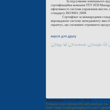
За підсумками зовнішнього ауди
сертифікаційна компанія TÜV SÜD Manage
ефективності системи управління якістю,
стандарту ISO 9001:2008.
Сертифікат за міжнародним станд
впроваджено систему менеджменту якості, 
гарантує, що споживачі отримають продук
версія для друку
JesseOxync
27.10.2024 - 06:18
Enhance your intimate life with premium <a
href="https://cialisgettingtips24.com/">gener