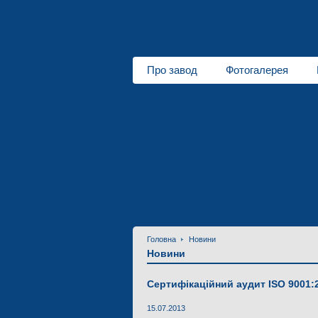
Про завод
Фотогалерея
Про нас
Рідинні підігрівачі
серія DB
для автобусів
Люки для ав
Сервісне обслуговування
Тех
Сервіс
Головна
Новини
Новини
Сертифікаційний аудит ISO 9001:
15.07.2013