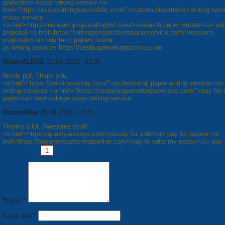
application essay writing service <a
href="https://essaywritingservicebbc.com/">custom dissertation writing ser
essay service
<a href=https://researchproposalforphd.com/>research paper writers</a> onl
proposal <a href=https://writingresearchtermpaperservice.com/>research
proposals</a> buy term papers online
us writing services https://bestpaperwritingservice.com
ShaenBLEGE
21.09.2023 - 02:36
Nicely put, Thank you.
<a href="https://service-essay.com/">professional paper writing service</a>
writing services <a href="https://custompaperwritingservices.com/">pay for 
paper</a> best college paper writing service
OscarsMew
20.09.2023 - 03:41
Thanks a lot, Awesome stuff!
<a href=https://quality-essays.com/>essay for sale</a> pay for papers <a
href=https://buyanessayscheaponline.com/>pay to write my essay</a> pay 
Сторінки:
1
2
3
4
5
6
7
8
Наступна »
Відгук *
Ваше ім'я *