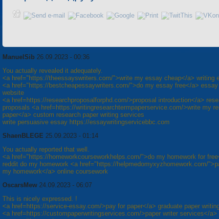
ManuelSib
26.09.2023 - 00:36
You actually revealed it adequately.
<a href="https://theessayswriters.com/">write my essay cheap</a> writing
<a href="https://bestcheapessaywriters.com/">do my essay free</a> essay 
website
<a href=https://researchproposalforphd.com/>proposal introduction</a> res
proposals <a href=https://writingresearchtermpaperservice.com/>write my r
paper</a> custom research paper writing services
write persuasive essay https://essaywritingservicebbc.com
ShaenBLEGE
25.09.2023 - 01:14
You actually reported that well.
<a href="https://homeworkcourseworkhelps.com/">do my homework for free
reddit do my homework <a href="https://helpmedomyxyzhomework.com/">p
my homework</a> online coursework
OscarsMew
24.09.2023 - 06:07
This is nicely expressed. !
<a href=https://service-essay.com/>pay for paper</a> graduate paper writin
<a href=https://custompaperwritingservices.com/>paper writer services</a>