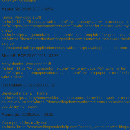
paper writing service
ManuelSib
24.09.2023 - 02:54
Kudos, Very good stuff!
<a href="https://theessayswriters.com/">write essay</a> write an essay fo
href="https://bestcheapessaywriters.com/">write paper for me</a> write my
cheap
<a href=https://argumentativethesis.com/>thesis template</a> good thesis 
href=https://bestmasterthesiswritingservice.com/>tentative thesis</a> thesis
service
professional college application essay writers https://writingthesistops.com
ShaenBLEGE
23.09.2023 - 03:35
Many thanks. Very good stuff.
<a href="https://writingpaperforme.com/">write my paper</a> write my term
href="https://custompaperwritersservices.com/">write a paper for me</a> h
write a paper
OscarsMew
22.09.2023 - 06:32
Beneficial material. Thanks!
<a href=https://domyhomeworkformecheap.com/>do my homework for mon
coursework <a href=https://domycollegehomeworkforme.com/>homework</
you do my homework
ManuelSib
22.09.2023 - 03:33
You reported this really well.
<a href="https://essaywritingservicehelp.com/">essay writing service blog<