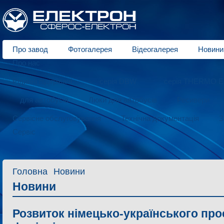
Про завод
Фотогалерея
Відеогалерея
Новини
Про нас
Рідинні підігрівачі
серія DBW
серія THERMO E
для автобусів
Люки для автобусів
Ресивери
Сервісне обслуговування
Технічна документація
З
Сервіс
Головна
Новини
Новини
Розвиток німецько-українського прое