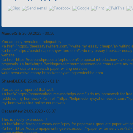
ManuelSib
26.09.2023 - 00:36
You actually revealed it adequately.
<a href="https://theessayswriters.com/">write my essay cheap</a> writing
<a href="https://bestcheapessaywriters.com/">do my essay free</a> essay 
website
<a href=https://researchproposalforphd.com/>proposal introduction</a> res
proposals <a href=https://writingresearchtermpaperservice.com/>write my r
paper</a> custom research paper writing services
write persuasive essay https://essaywritingservicebbc.com
ShaenBLEGE
25.09.2023 - 01:14
You actually reported that well.
<a href="https://homeworkcourseworkhelps.com/">do my homework for free
reddit do my homework <a href="https://helpmedomyxyzhomework.com/">p
my homework</a> online coursework
OscarsMew
24.09.2023 - 06:07
This is nicely expressed. !
<a href=https://service-essay.com/>pay for paper</a> graduate paper writin
<a href=https://custompaperwritingservices.com/>paper writer services</a>
paper writing service