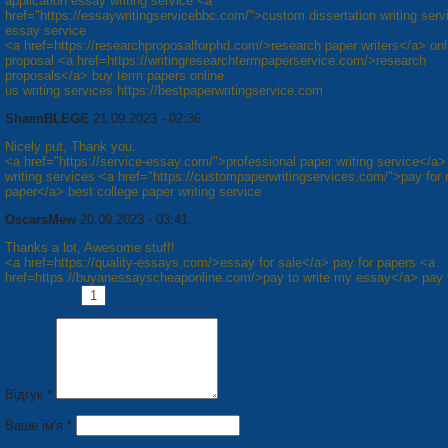
application essay writing service <a
href="https://essaywritingservicebbc.com/">custom dissertation writing ser
essay service
<a href=https://researchproposalforphd.com/>research paper writers</a> onl
proposal <a href=https://writingresearchtermpaperservice.com/>research
proposals</a> buy term papers online
us writing services https://bestpaperwritingservice.com
ShaenBLEGE
21.09.2023 - 02:36
Nicely put, Thank you.
<a href="https://service-essay.com/">professional paper writing service</a>
writing services <a href="https://custompaperwritingservices.com/">pay for 
paper</a> best college paper writing service
OscarsMew
20.09.2023 - 03:41
Thanks a lot, Awesome stuff!
<a href=https://quality-essays.com/>essay for sale</a> pay for papers <a
href=https://buyanessayscheaponline.com/>pay to write my essay</a> pay 
Сторінки:
1
2
3
4
5
6
7
8
Наступна »
Відгук *
Ваше ім'я *