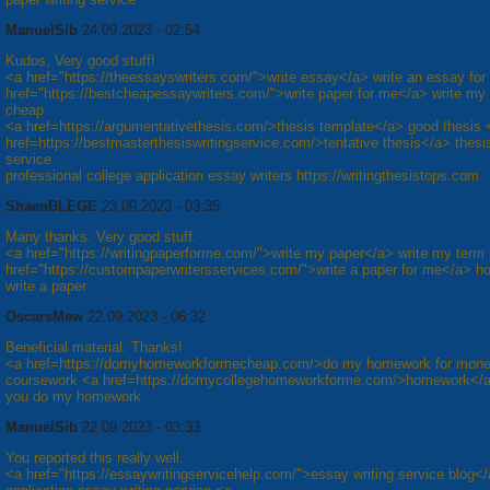
ManuelSib
24.09.2023 - 02:54
Kudos, Very good stuff!
<a href="https://theessayswriters.com/">write essay</a> write an essay fo
href="https://bestcheapessaywriters.com/">write paper for me</a> write my
cheap
<a href=https://argumentativethesis.com/>thesis template</a> good thesis 
href=https://bestmasterthesiswritingservice.com/>tentative thesis</a> thesis
service
professional college application essay writers https://writingthesistops.com
ShaenBLEGE
23.09.2023 - 03:35
Many thanks. Very good stuff.
<a href="https://writingpaperforme.com/">write my paper</a> write my term
href="https://custompaperwritersservices.com/">write a paper for me</a> h
write a paper
OscarsMew
22.09.2023 - 06:32
Beneficial material. Thanks!
<a href=https://domyhomeworkformecheap.com/>do my homework for mon
coursework <a href=https://domycollegehomeworkforme.com/>homework</
you do my homework
ManuelSib
22.09.2023 - 03:33
You reported this really well.
<a href="https://essaywritingservicehelp.com/">essay writing service blog<