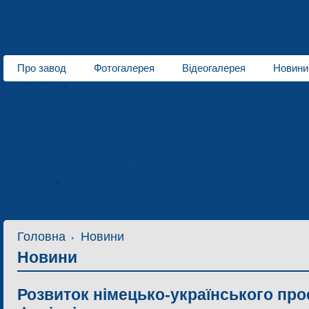
Про завод
Фотогалерея
Відеогалерея
Новини
Про нас
Рідинні підігрівачі
серія DBW
серія THERMO E
для автобусів
Люки для автобусів
Ресивери
Сервісне обслуговування
Технічна документація
З
Сервіс
Головна
Новини
Новини
Розвиток німецько-українського прое