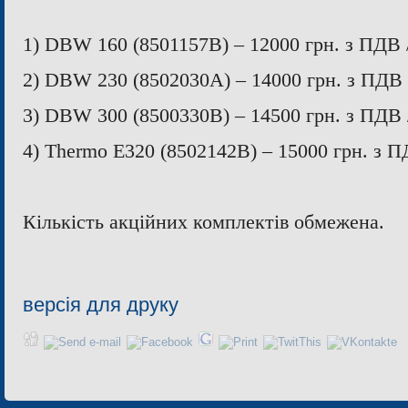
1)
DBW
160 (8501157
B
) – 12000 грн. з ПДВ 
2) DBW 230 (8502030А) – 14000 грн
.
з ПДВ 
3)
DBW
300 (8500330В) – 14500 грн. з ПДВ /
4)
Thermo
E
320 (8502142
B
) – 15000 грн. з П
Кількість акційних комплектів обмежена.
версія для друку