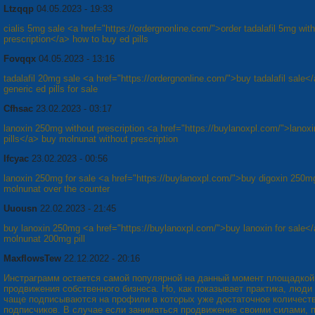
Ltzqqp
04.05.2023 - 19:33
cialis 5mg sale <a href="https://ordergnonline.com/">order tadalafil 5mg wit
prescription</a> how to buy ed pills
Fovqqx
04.05.2023 - 13:16
tadalafil 20mg sale <a href="https://ordergnonline.com/">buy tadalafil sale<
generic ed pills for sale
Cfhsac
23.02.2023 - 03:17
lanoxin 250mg without prescription <a href="https://buylanoxpl.com/">lanoxi
pills</a> buy molnunat without prescription
Ifcyac
23.02.2023 - 00:56
lanoxin 250mg for sale <a href="https://buylanoxpl.com/">buy digoxin 250mg
molnunat over the counter
Uuousn
22.02.2023 - 21:45
buy lanoxin 250mg <a href="https://buylanoxpl.com/">buy lanoxin for sale<
molnunat 200mg pill
MaxflowsTew
22.12.2022 - 20:16
Инстраграмм остается самой популярной на данный момент площадкой
продвижения собственного бизнеса. Но, как показывает практика, люди
чаще подписываются на профили в которых уже достаточное количест
подписчиков. В случае если заниматься продвижение своими силами, 