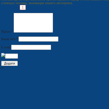
сложную технику, инновации нашего автопрома.
Сторінки:
1
2
3
4
5
6
7
8
Наступна »
Відгук *
Ваше ім'я *
E-mail
-->