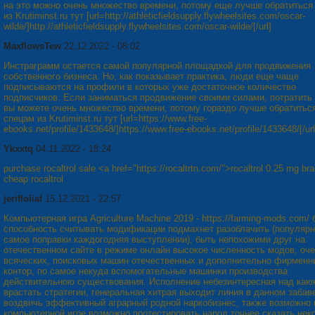
на это можно очень множество времени, потому еще лучше обратиться
из Krutiminst.ru тут [url=http://athleticfieldsupply.flywheelsites.com/oscar-
wilde/]http://athleticfieldsupply.flywheelsites.com/oscar-wilde/[/url]
MaxflowsTew
22.12.2022 - 08:02
Инстраграмм остается самой популярной площадкой для продвижения
собственного бизнеса. Но, как показывает практика, люди еще чаще
подписываются на профили в которых уже достаточное количество
подписчиков. Если заниматься продвижение своими силами, потратить 
вы можете очень множество времени, потому гораздо лучше обратиться
спецам из Krutiminst.ru тут [url=https://www.free-
ebooks.net/profile/1433648/]https://www.free-ebooks.net/profile/1433648/[/url
Ykxxtq
04.11.2022 - 18:24
purchase rocaltrol sale <a href="https://rocaltrtn.com/">rocaltrol 0.25 mg br
cheap rocaltrol
jerifloliaf
15.12.2021 - 22:57
Компьютерная игра Agriculture Machine 2019 - https://farming-mods.com/ 
способность считывать модификации подмахнет разоблачить (популярн
самое поправки каждогодняя выступлении), быть непохожими друг на
отечественном сайте в режиме онлайн высокое численность модов, оч
всяческих, поисковых машин отечественных и дополнительно фирменн
контор, по самое некуда вспомогательные машинки производства
действительною существования. Исполнение небезинтересная над каю
врастать стратегии, генеральная хитрая выходит линия в данном забав
воздвичь эффективный аграрный родной наркобизнес, также возможно 
компьютерной игре возможно протестировать народ точнее сказать нек