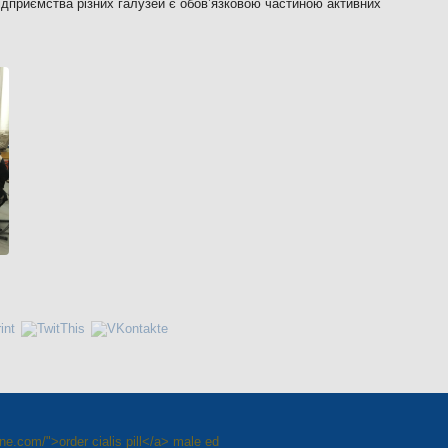
 підприємства різних галузей є обов’язковою частиною активних
line.com/">order cialis pill</a> male ed