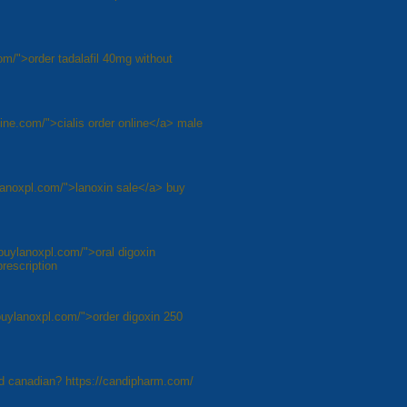
com/">order tadalafil 40mg without
line.com/">cialis order online</a> male
lanoxpl.com/">lanoxin sale</a> buy
buylanoxpl.com/">oral digoxin
rescription
buylanoxpl.com/">order digoxin 250
old canadian? https://candipharm.com/