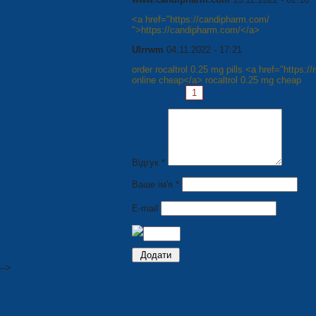
<a href="https://candipharm.com/
">https://candipharm.com/</a>
Ulrrwm
04.11.2022 - 17:21
order rocaltrol 0.25 mg pills <a href="https:/
online cheap</a> rocaltrol 0.25 mg cheap
Сторінки:
1
2
3
4
5
6
7
Відгук *
Ваше ім'я *
E-mail
-->