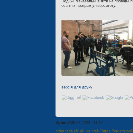
Подібні пізнавальні візити на провідні
освітніх програм університету.
версія для друку
Vgbmvf
05.05.2023 - 11:17
order tadalafil pill <a href="https://ordergnon