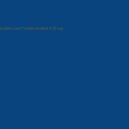
/rocaltrtn.com/">order rocaltrol 0.25 mg
8
Наступна »