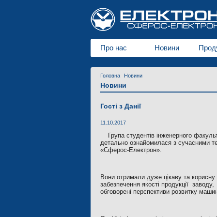
Про нас
Новини
Прод
Головна
Новини
Новини
Гості з Данії
11.10.2017
Група студентів інженерного факульт
детально ознайомилася з сучасними те
«Сферос-Електрон».
Вони отримали дуже цікаву та корисну 
забезпечення якості продукції заводу, 
обговорені перспективи розвитку машин