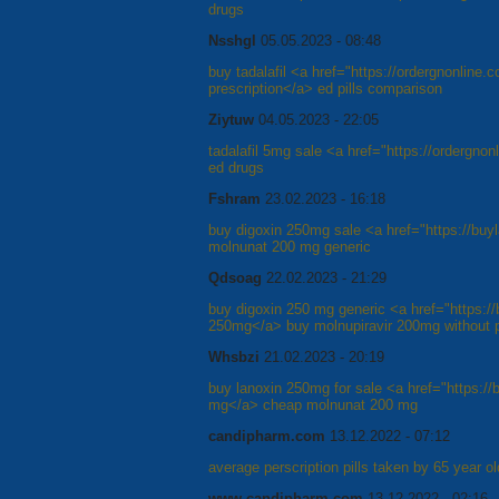
drugs
Nsshgl
05.05.2023 - 08:48
buy tadalafil <a href="https://ordergnonline.
prescription</a> ed pills comparison
Ziytuw
04.05.2023 - 22:05
tadalafil 5mg sale <a href="https://ordergnon
ed drugs
Fshram
23.02.2023 - 16:18
buy digoxin 250mg sale <a href="https://buy
molnunat 200 mg generic
Qdsoag
22.02.2023 - 21:29
buy digoxin 250 mg generic <a href="https://
250mg</a> buy molnupiravir 200mg without p
Whsbzi
21.02.2023 - 20:19
buy lanoxin 250mg for sale <a href="https://
mg</a> cheap molnunat 200 mg
candipharm.com
13.12.2022 - 07:12
average perscription pills taken by 65 year 
www.candipharm.com
13.12.2022 - 02:16