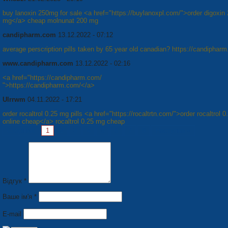
buy lanoxin 250mg for sale <a href="https://buylanoxpl.com/">order digoxin
mg</a> cheap molnunat 200 mg
candipharm.com
13.12.2022 - 07:12
average perscription pills taken by 65 year old canadian? https://candiphar
www.candipharm.com
13.12.2022 - 02:16
<a href="https://candipharm.com/
">https://candipharm.com/</a>
Ulrrwm
04.11.2022 - 17:21
order rocaltrol 0.25 mg pills <a href="https://rocaltrtn.com/">order rocaltrol 
online cheap</a> rocaltrol 0.25 mg cheap
Сторінки:
1
2
3
4
5
6
7
8
Наступна »
Відгук *
Ваше ім'я *
E-mail