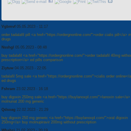
Vgbmvf
05.05.2023 - 11:17
order tadalafil pill <a href="https://ordergnonline.com/">order cialis pill</a> 
drugs
Nsshgl
05.05.2023 - 08:48
buy tadalafil <a href="https://ordergnonline.com/">order tadalafil 40mg witho
prescription</a> ed pills comparison
Ziytuw
04.05.2023 - 22:05
tadalafil 5mg sale <a href="https://ordergnonline.com/">cialis order online<
ed drugs
Fshram
23.02.2023 - 16:18
buy digoxin 250mg sale <a href="https://buylanoxpl.com/">lanoxin sale</a>
molnunat 200 mg generic
Qdsoag
22.02.2023 - 21:29
buy digoxin 250 mg generic <a href="https://buylanoxpl.com/">oral digoxin
250mg</a> buy molnupiravir 200mg without prescription
Whsbzi
21.02.2023 - 20:19