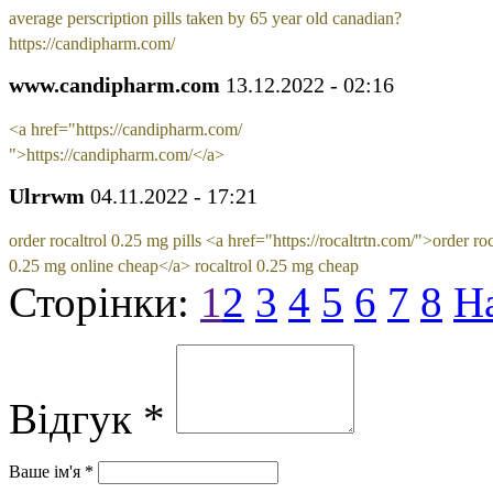
average perscription pills taken by 65 year old canadian?
https://candipharm.com/
www.candipharm.com
13.12.2022 - 02:16
<a href="https://candipharm.com/
">https://candipharm.com/</a>
Ulrrwm
04.11.2022 - 17:21
order rocaltrol 0.25 mg pills <a href="https://rocaltrtn.com/">order roc
0.25 mg online cheap</a> rocaltrol 0.25 mg cheap
Сторінки:
1
2
3
4
5
6
7
8
Н
Відгук *
Ваше ім'я *