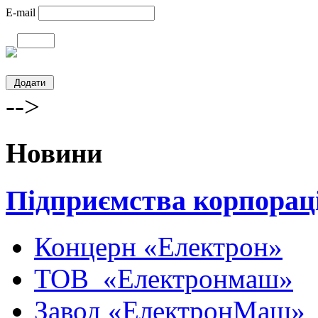
E-mail
-->
Новини
Підприємства корпорац
Концерн «Електрон»
ТОВ «Електронмаш»
Завод «ЕлектронМаш»